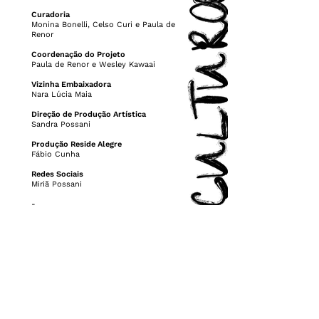
Curadoria
Monina Bonelli, Celso Curi e Paula de
Renor
Coordenação do Projeto
Paula de Renor e Wesley Kawaai
Vizinha Embaixadora
Nara Lúcia Maia
Direção de Produção Artística
Sandra Possani
Produção Reside Alegre
Fábio Cunha
Redes Sociais
Miriã Possani
-
PREFEITURA MUNICIPAL DE PORTO
ALEGRE
Prefeito Sebastião Melo | Vice-Prefeita
Betina Worm | Secretária Municipal de
Cultura Liliana Cardoso Duarte |
Secretário-adjunto Fábio Bandeira
Machado | Chefe de Gabinete Alexsandra
Conte | Assessoria Técnica de Artes
Cênicas Breno Ketzer Saul | Assessoria de
Comunicação Cleber Saydelles e Ivani